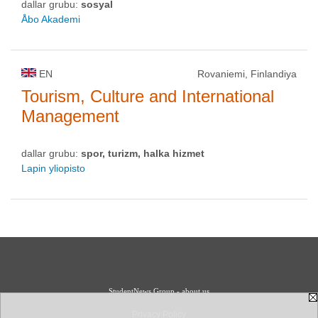
dallar grubu:
sosyal
Åbo Akademi
EN
Rovaniemi, Finlandiya
Tourism, Culture and International
Management
dallar grubu:
spor, turizm, halka hizmet
Lapin yliopisto
StudentNews Group - about us
Privacy Policy