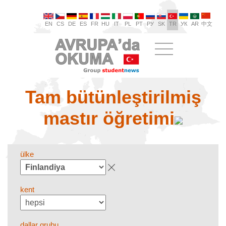
EN
CS
DE
ES
FR
HU
IT
PL
PT
РУ
SK
TR
УК
AR
中文
Tam bütünleştirilmiş
mastır öğretimi
ülke
kent
dallar grubu