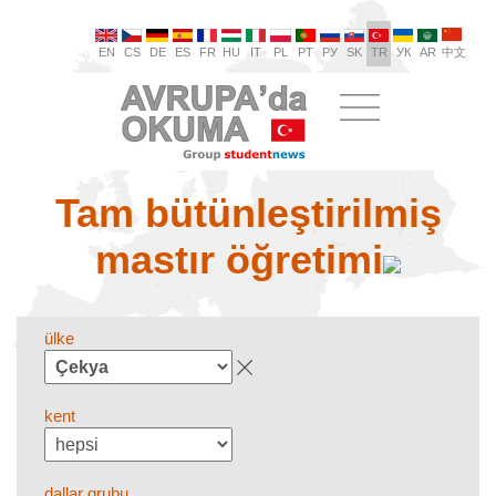
EN
CS
DE
ES
FR
HU
IT
PL
PT
РУ
SK
TR
УК
AR
中文
Tam bütünleştirilmiş
mastır öğretimi
ülke
kent
dallar grubu