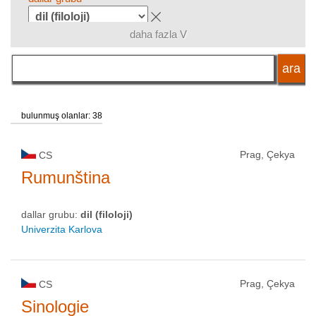
daha fazla V
dil
okul tipi
bulunmuş olanlar: 38
okul statüsü
Prag, Çekya
CS
Rumunština
dallar grubu:
dil (filoloji)
Univerzita Karlova
Prag, Çekya
CS
Sinologie