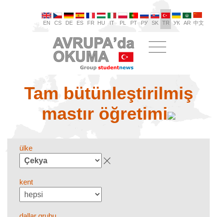
EN
CS
DE
ES
FR
HU
IT
PL
PT
РУ
SK
TR
УК
AR
中文
Tam bütünleştirilmiş
mastır öğretimi
ülke
kent
dallar grubu