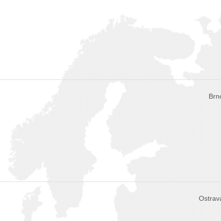
Brn
Ostrav