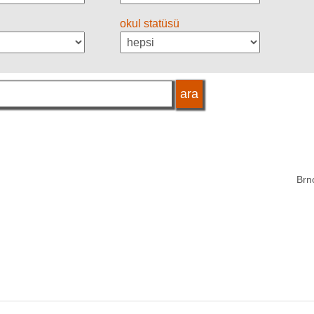
okul statüsü
Brn