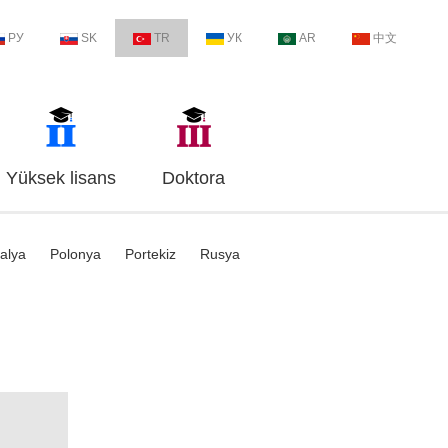
РУ
SK
TR
УК
AR
中文
Yüksek lisans
Doktora
talya
Polonya
Portekiz
Rusya