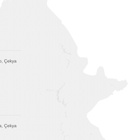
o, Çekya
a, Çekya