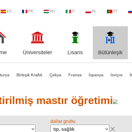
ES
FR
HU
IT
PL
PT
me
Üniversiteler
Lisans
Bütünleşik
turya
Birleşik Krallık
Çekya
Fransa
İspanya
İsviçre
İ
irilmiş mastır öğretimi
dallar grubu