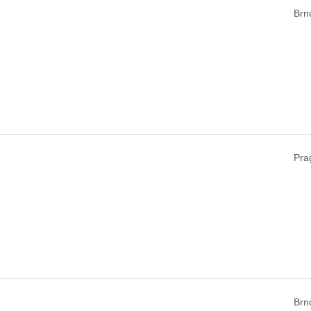
Brn
Pra
Brn