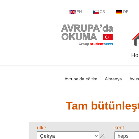
EN
CS
DE
Ho
Avrupa’da eğitim
Almanya
Avus
Tam bütünleşt
ülke
kent