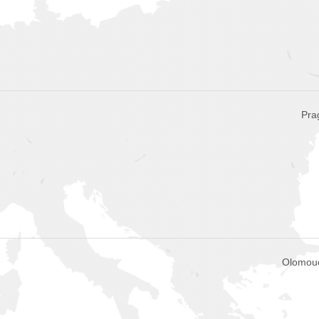
Pra
Olomou