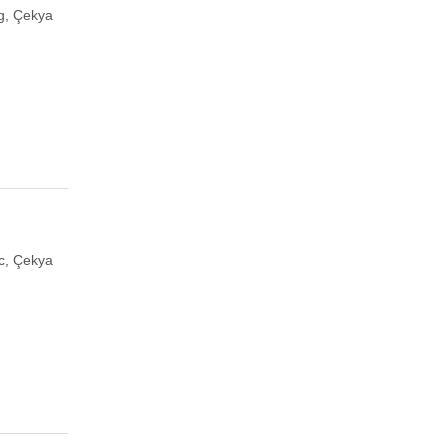
g, Çekya
c, Çekya