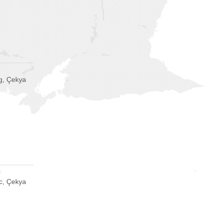
g, Çekya
c, Çekya