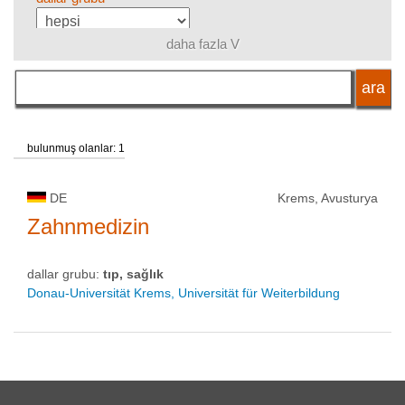
daha fazla V
dil
akademik unvan
bulunmuş olanlar: 1
okul tipi
DE
Krems, Avusturya
Zahnmedizin
okul statüsü
dallar grubu:
tıp, sağlık
Donau-Universität Krems, Universität für Weiterbildung