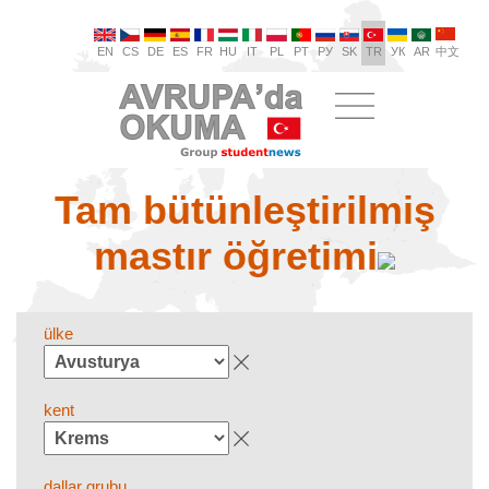
EN
CS
DE
ES
FR
HU
IT
PL
PT
РУ
SK
TR
УК
AR
中文
Tam bütünleştirilmiş
mastır öğretimi
ülke
kent
dallar grubu