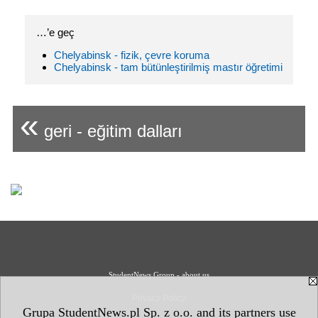
…’e geç
Chelyabinsk - fizik, çevre koruma
Chelyabinsk - tam bütünleştirilmiş mastır öğretimi
«
geri - eğitim dalları
StudentNews Group - about us
Privacy Policy
Grupa StudentNews.pl Sp. z o.o. and its partners use