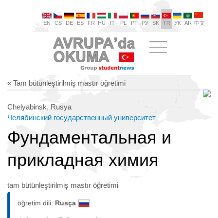
EN
CS
DE
ES
FR
HU
IT
PL
PT
РУ
SK
TR
УК
AR
中文
« Tam bütünleştirilmiş mastır öğretimi
Chelyabinsk, Rusya
Челябинский государственный университет
Фундаментальная и
прикладная химия
tam bütünleştirilmiş mastır öğretimi
öğretim dili:
Rusça