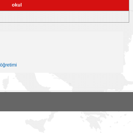
okul
 öğretimi