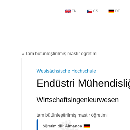
EN
CS
DE
« Tam bütünleştirilmiş mastır öğretimi
Westsächsische Hochschule
Endüstri Mühendisli
Wirtschaftsingenieurwesen
tam bütünleştirilmiş mastır öğretimi
öğretim dili:
Almanca