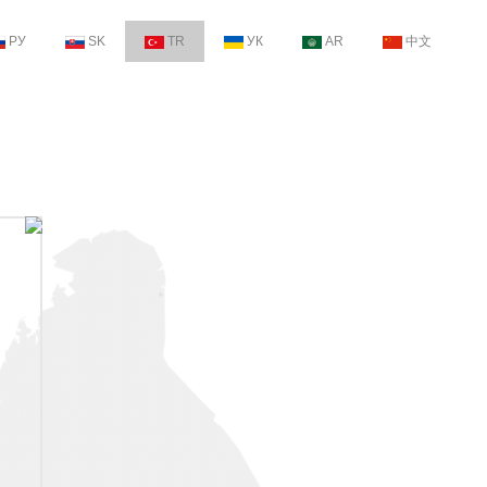
РУ
SK
TR
УК
AR
中文