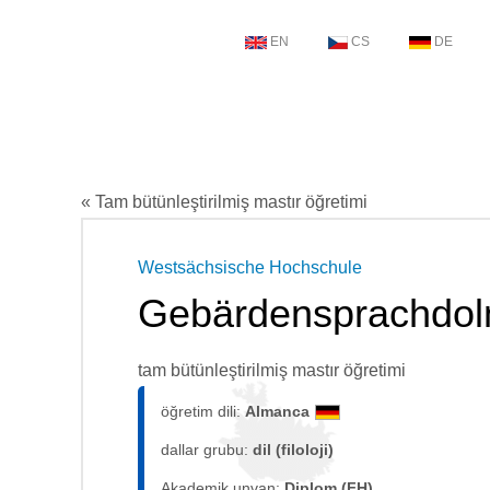
EN
CS
DE
« Tam bütünleştirilmiş mastır öğretimi
Westsächsische Hochschule
Gebärdensprachdol
tam bütünleştirilmiş mastır öğretimi
öğretim dili:
Almanca
dallar grubu:
dil (filoloji)
Akademik unvan:
Diplom (FH)