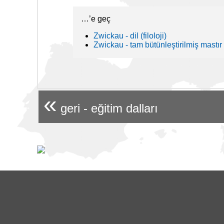
…’e geç
Zwickau - dil (filoloji)
Zwickau - tam bütünleştirilmiş mastır
«
geri - eğitim dalları