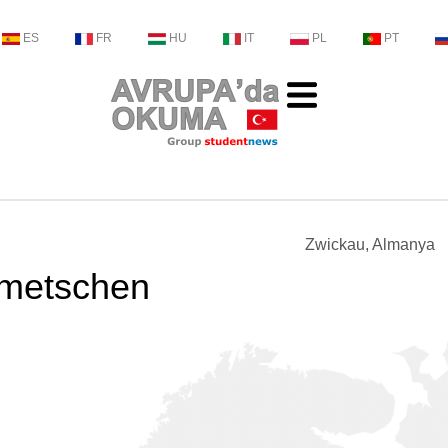
ES
FR
HU
IT
PL
PT
Zwickau, Almanya
metschen