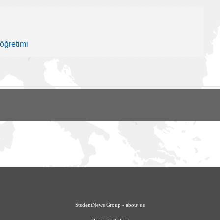
 öğretimi
StudentNews Group - about us