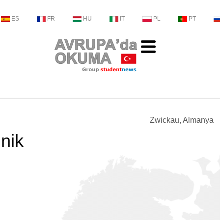
ES
FR
HU
IT
PL
PT
Zwickau, Almanya
nik