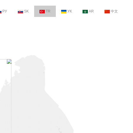
РУ
SK
TR
УК
AR
中文