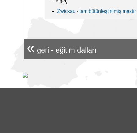
…’e geç
Zwickau - tam bütünleştirilmiş mastır
«
geri - eğitim dalları