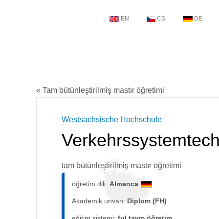
EN
CS
DE
« Tam bütünleştirilmiş mastır öğretimi
Westsächsische Hochschule
Verkehrssystemtech
tam bütünleştirilmiş mastır öğretimi
öğretim dili:
Almanca
Akademik unvan:
Diplom (FH)
eğitim sistemi:
ful taym öğretim