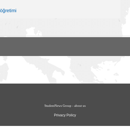
 öğretimi
StudentNews Group - about us
Privacy Policy