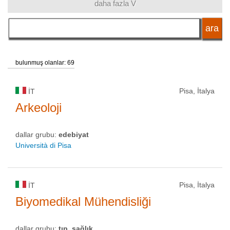
daha fazla V
dil
okul tipi
bulunmuş olanlar: 69
okul statüsü
Pisa, İtalya
IT
Arkeoloji
dallar grubu:
edebiyat
Università di Pisa
Pisa, İtalya
IT
Biyomedikal Mühendisliği
dallar grubu:
tıp, sağlık