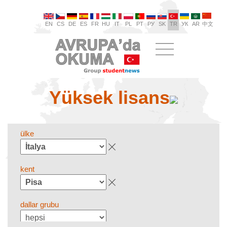
EN
CS
DE
ES
FR
HU
IT
PL
PT
РУ
SK
TR
УК
AR
中文
Yüksek lisans
ülke
kent
dallar grubu