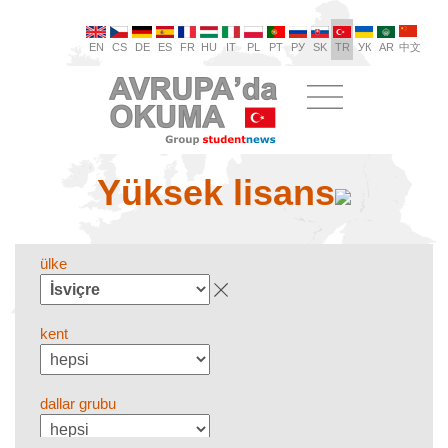
EN
CS
DE
ES
FR
HU
IT
PL
PT
РУ
SK
TR
УК
AR
中文
Yüksek lisans
ülke
kent
dallar grubu