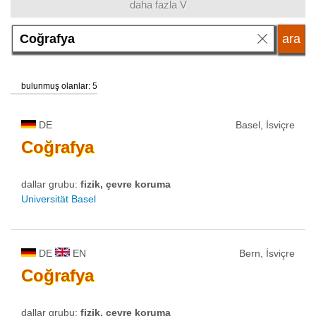
daha fazla V
dil
okul tipi
bulunmuş olanlar: 5
okul statüsü
DE
Basel, İsviçre
Coğrafya
dallar grubu:
fizik, çevre koruma
Universität Basel
DE
EN
Bern, İsviçre
Coğrafya
dallar grubu:
fizik, çevre koruma