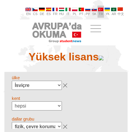
EN
CS
DE
ES
FR
HU
IT
PL
PT
РУ
SK
TR
УК
AR
中文
Yüksek lisans
ülke
kent
dallar grubu