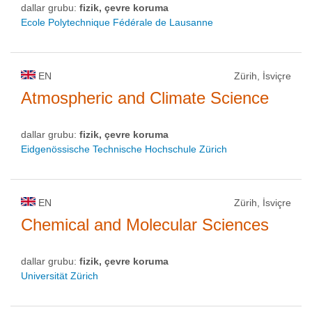
dallar grubu:
fizik, çevre koruma
Ecole Polytechnique Fédérale de Lausanne
EN
Zürih, İsviçre
Atmospheric and Climate Science
dallar grubu:
fizik, çevre koruma
Eidgenössische Technische Hochschule Zürich
EN
Zürih, İsviçre
Chemical and Molecular Sciences
dallar grubu:
fizik, çevre koruma
Universität Zürich