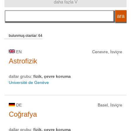
daha fazla V
dil
okul tipi
bulunmuş olanlar: 64
okul statüsü
EN
Cenevre, İsviçre
Astrofizik
dallar grubu:
fizik, çevre koruma
Université de Genève
DE
Basel, İsviçre
Coğrafya
dallar grubu:
fizik, çevre koruma