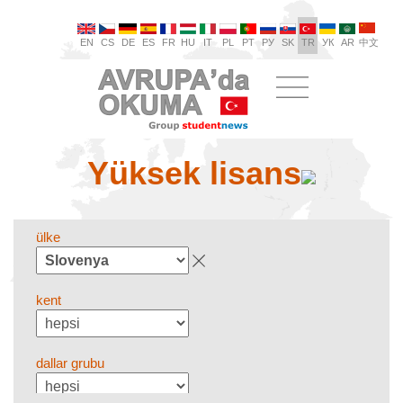
EN
CS
DE
ES
FR
HU
IT
PL
PT
РУ
SK
TR
УК
AR
中文
Yüksek lisans
ülke
kent
dallar grubu