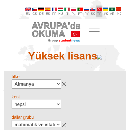
EN
CS
DE
ES
FR
HU
IT
PL
PT
РУ
SK
TR
УК
AR
中文
Yüksek lisans
ülke
kent
dallar grubu