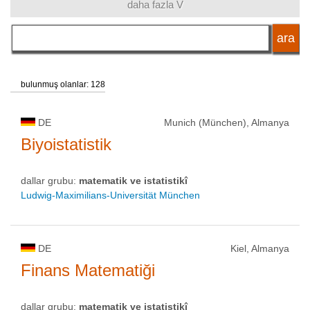
daha fazla V
dil
eğitim sistemi
bulunmuş olanlar: 128
akademik unvan
DE
Munich (München), Almanya
Biyoistatistik
okul tipi
dallar grubu:
matematik ve istatistikî
Ludwig-Maximilians-Universität München
okul statüsü
DE
Kiel, Almanya
Finans Matematiği
dallar grubu:
matematik ve istatistikî