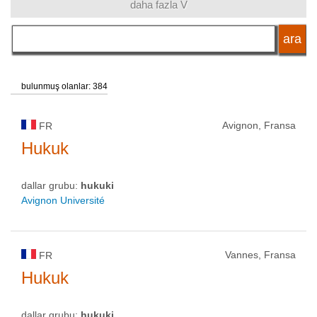
daha fazla V
dil
akademik unvan
bulunmuş olanlar: 384
okul tipi
Avignon, Fransa
FR
Hukuk
okul statüsü
dallar grubu:
hukuki
Avignon Université
Vannes, Fransa
FR
Hukuk
dallar grubu:
hukuki