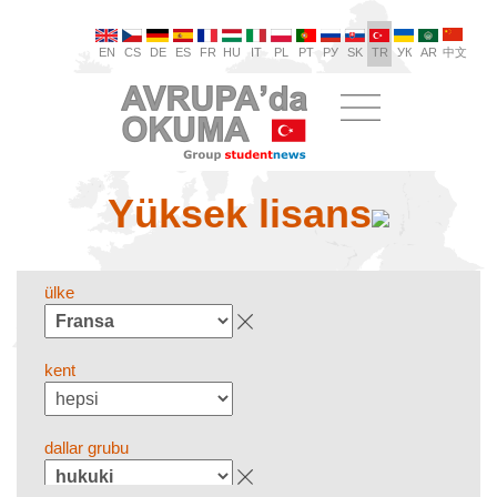
EN
CS
DE
ES
FR
HU
IT
PL
PT
РУ
SK
TR
УК
AR
中文
Yüksek lisans
ülke
kent
dallar grubu