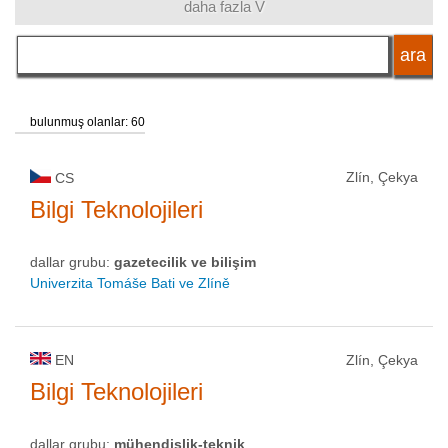
daha fazla V
dil
okul tipi
bulunmuş olanlar: 60
okul statüsü
Zlín, Çekya
CS
Bilgi Teknolojileri
dallar grubu:
gazetecilik ve bilişim
Univerzita Tomáše Bati ve Zlíně
EN
Zlín, Çekya
Bilgi Teknolojileri
dallar grubu:
mühendislik-teknik