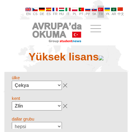
EN
CS
DE
ES
FR
HU
IT
PL
PT
РУ
SK
TR
УК
AR
中文
Yüksek lisans
ülke
kent
dallar grubu