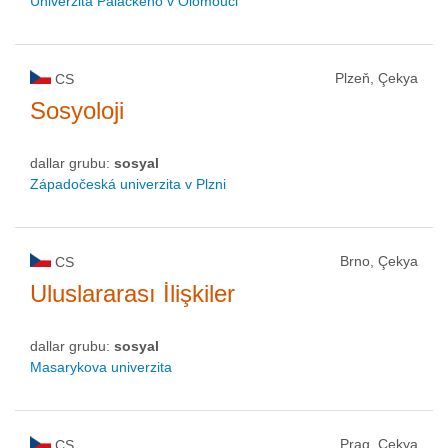
Univerzita Palackého v Olomouci
Plzeň, Çekya
CS
Sosyoloji
dallar grubu:
sosyal
Západočeská univerzita v Plzni
Brno, Çekya
CS
Uluslararası İlişkiler
dallar grubu:
sosyal
Masarykova univerzita
Prag, Çekya
CS