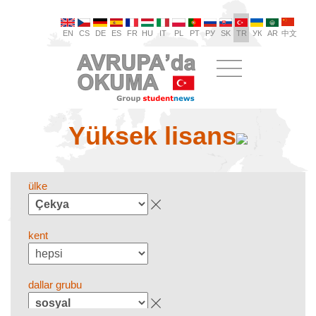
EN
CS
DE
ES
FR
HU
IT
PL
PT
РУ
SK
TR
УК
AR
中文
Yüksek lisans
ülke
kent
dallar grubu