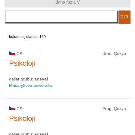
daha fazla V
dil
okul tipi
bulunmuş olanlar: 169
okul statüsü
Brno, Çekya
CS
Psikoloji
dallar grubu:
sosyal
Masarykova univerzita
Prag, Çekya
CS
Psikoloji
dallar grubu:
sosyal