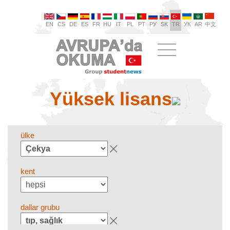
EN
CS
DE
ES
FR
HU
IT
PL
PT
РУ
SK
TR
УК
AR
中文
Yüksek lisans
ülke
kent
dallar grubu