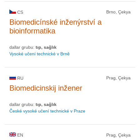
Brno, Çekya
CS
Biomedicínské inženýrství a
bioinformatika
dallar grubu:
tıp, sağlık
Vysoké učení technické v Brně
Prag, Çekya
RU
Biomedicinskij inžener
dallar grubu:
tıp, sağlık
České vysoké učení technické v Praze
EN
Prag, Çekya