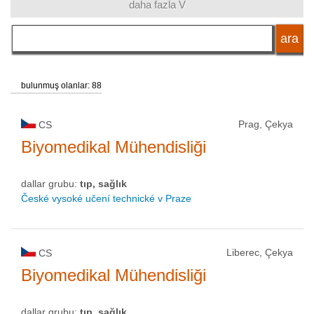
daha fazla V
dil
okul tipi
bulunmuş olanlar: 88
okul statüsü
Prag, Çekya
CS
Biyomedikal Mühendisliği
dallar grubu:
tıp, sağlık
České vysoké učení technické v Praze
Liberec, Çekya
CS
Biyomedikal Mühendisliği
dallar grubu:
tıp, sağlık