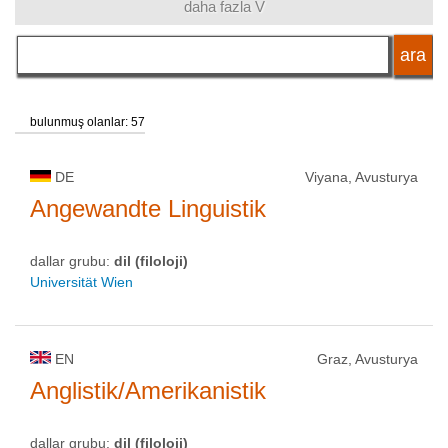
daha fazla V
dil
akademik unvan
bulunmuş olanlar: 57
okul tipi
DE
Viyana, Avusturya
Angewandte Linguistik
okul statüsü
dallar grubu:
dil (filoloji)
Universität Wien
EN
Graz, Avusturya
Anglistik/Amerikanistik
dallar grubu:
dil (filoloji)