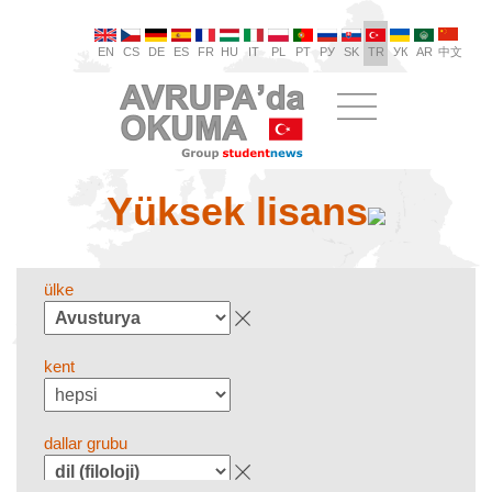
EN
CS
DE
ES
FR
HU
IT
PL
PT
РУ
SK
TR
УК
AR
中文
Yüksek lisans
ülke
kent
dallar grubu