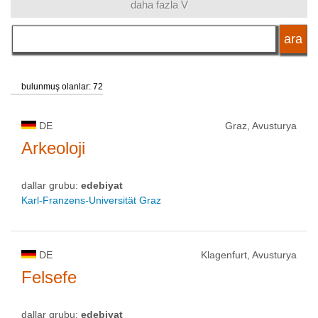
daha fazla V
dil
akademik unvan
bulunmuş olanlar: 72
okul tipi
DE
Graz, Avusturya
Arkeoloji
okul statüsü
dallar grubu:
edebiyat
Karl-Franzens-Universität Graz
DE
Klagenfurt, Avusturya
Felsefe
dallar grubu:
edebiyat