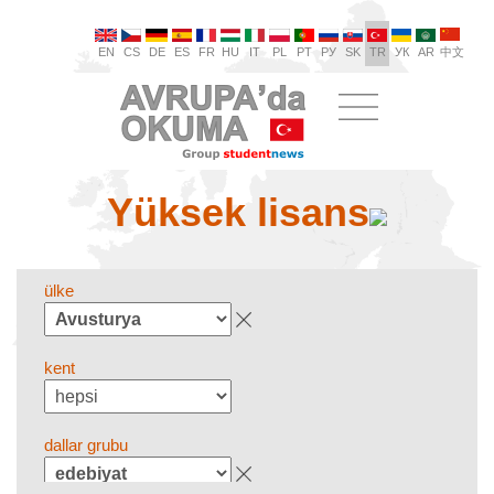
EN
CS
DE
ES
FR
HU
IT
PL
PT
РУ
SK
TR
УК
AR
中文
Yüksek lisans
ülke
kent
dallar grubu