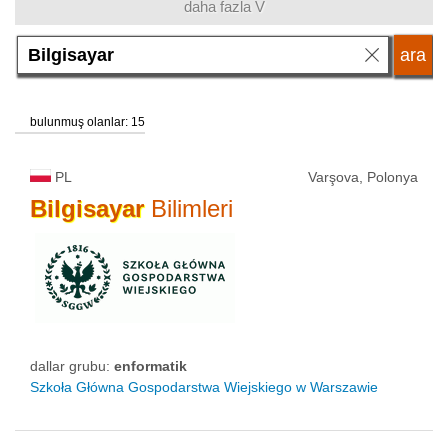
daha fazla V
dallar grubu
dil
bulunmuş olanlar: 15
eğitim sistemi
PL
Varşova, Polonya
Bilgisayar
Bilimleri
okul tipi
okul statüsü
dallar grubu:
enformatik
Szkoła Główna Gospodarstwa Wiejskiego w Warszawie