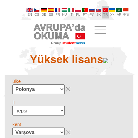
EN
CS
DE
ES
FR
HU
IT
PL
PT
РУ
SK
TR
УК
AR
中文
Yüksek lisans
ülke
İl
kent