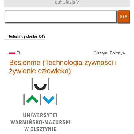
daha fazla V
dallar grubu
dil
bulunmuş olanlar: 649
eğitim sistemi
PL
Olsztyn, Polonya
Beslenme (Technologia żywności i
żywienie człowieka)
okul tipi
okul statüsü