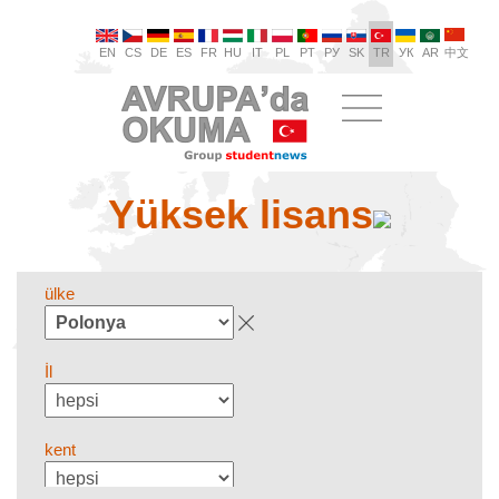
EN
CS
DE
ES
FR
HU
IT
PL
PT
РУ
SK
TR
УК
AR
中文
Yüksek lisans
ülke
İl
kent