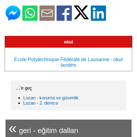
okul
Ecole Polytechnique Fédérale de Lausanne - okul
tanıtımı
…’e geç
Lozan - koruma ve güvenlik
Lozan - 2. derece
«
geri - eğitim dalları