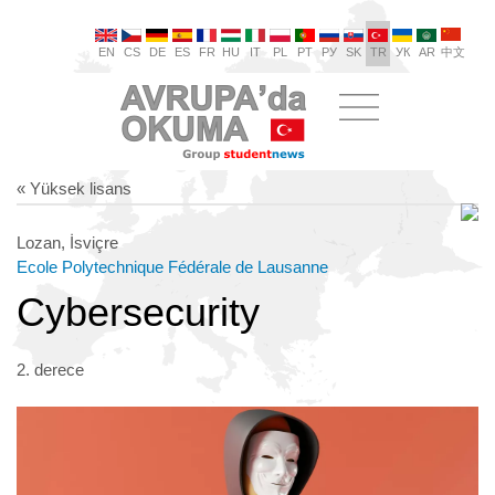
EN
CS
DE
ES
FR
HU
IT
PL
PT
РУ
SK
TR
УК
AR
中文
« Yüksek lisans
Lozan, İsviçre
Ecole Polytechnique Fédérale de Lausanne
Cybersecurity
2. derece