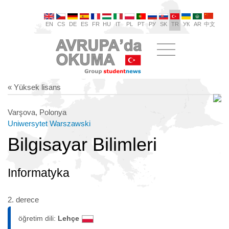
EN
CS
DE
ES
FR
HU
IT
PL
PT
РУ
SK
TR
УК
AR
中文
« Yüksek lisans
Varşova, Polonya
Uniwersytet Warszawski
Bilgisayar Bilimleri
Informatyka
2. derece
öğretim dili:
Lehçe