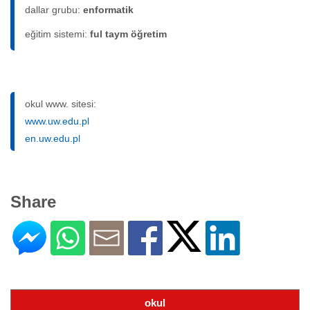
dallar grubu:
enformatik
eğitim sistemi:
ful taym öğretim
okul www. sitesi:
www.uw.edu.pl
en.uw.edu.pl
Share
okul