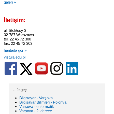
galeri »
İletişim:
ul. Stokłosy 3
02-787 Warszawa
tel. 22 45 72 300
fax: 22 45 72 303
haritada gör »
vistula.edu.pl
…’e geç
Bilgisayar - Varşova
Bilgisayar Bilimleri - Polonya
Varşova - enformatik
Varşova - 2. derece