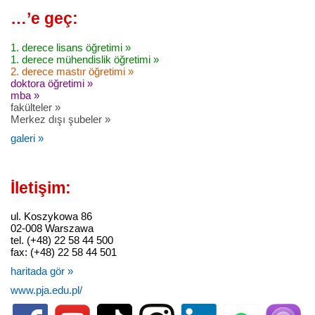
…’e geç:
1. derece lisans öğretimi »
1. derece mühendislik öğretimi »
2. derece mastır öğretimi »
doktora öğretimi »
mba »
fakülteler »
Merkez dışı şubeler »
galeri »
İletişim:
ul. Koszykowa 86
02-008 Warszawa
tel. (+48) 22 58 44 500
fax: (+48) 22 58 44 501
haritada gör »
www.pja.edu.pl/