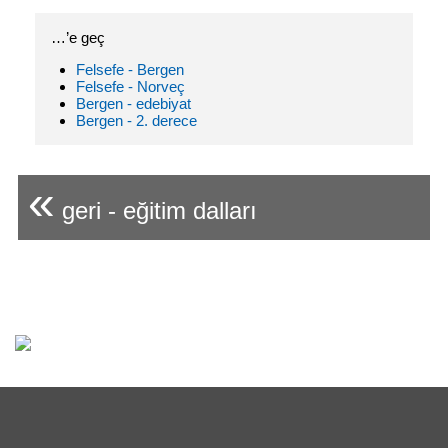
…’e geç
Felsefe - Bergen
Felsefe - Norveç
Bergen - edebiyat
Bergen - 2. derece
«
geri - eğitim dalları