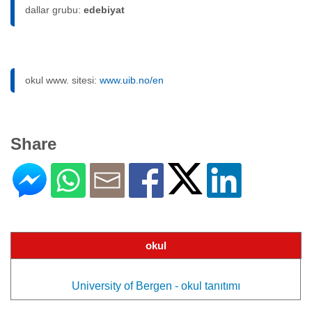
dallar grubu:
edebiyat
okul www. sitesi:
www.uib.no/en
Share
okul
University of Bergen - okul tanıtımı