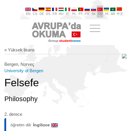
EN
CS
DE
ES
FR
HU
IT
PL
PT
РУ
SK
TR
УК
AR
中文
« Yüksek lisans
Bergen, Norveç
University of Bergen
Felsefe
Philosophy
2. derece
öğretim dili:
İngilizce