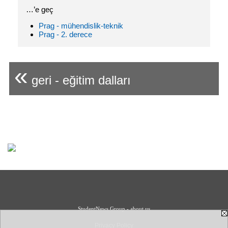
…’e geç
Prag - mühendislik-teknik
Prag - 2. derece
«
geri - eğitim dalları
StudentNews Group - about us
Privacy Policy