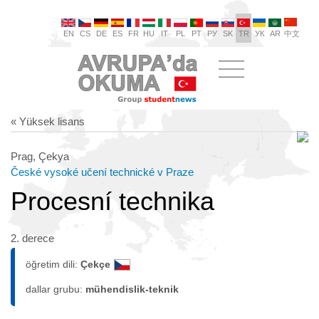
EN
CS
DE
ES
FR
HU
IT
PL
PT
РУ
SK
TR
УК
AR
中文
« Yüksek lisans
Prag, Çekya
České vysoké učení technické v Praze
Procesní technika
2. derece
öğretim dili:
Çekçe
dallar grubu:
mühendislik-teknik