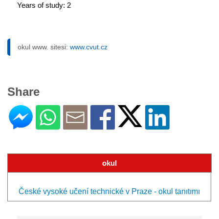
Years of study: 2
okul www. sitesi:
www.cvut.cz
Share
okul
České vysoké učení technické v Praze - okul tanıtımı