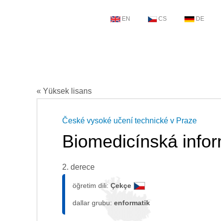
EN
CS
DE
« Yüksek lisans
České vysoké učení technické v Praze
Biomedicínská infor
2. derece
öğretim dili:
Çekçe
dallar grubu:
enformatik