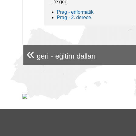
…’e geç
Prag - enformatik
Prag - 2. derece
«
geri - eğitim dalları