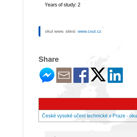
Years of study: 2
okul www. sitesi:
www.cvut.cz
Share
České vysoké učení technické v Praze - okul