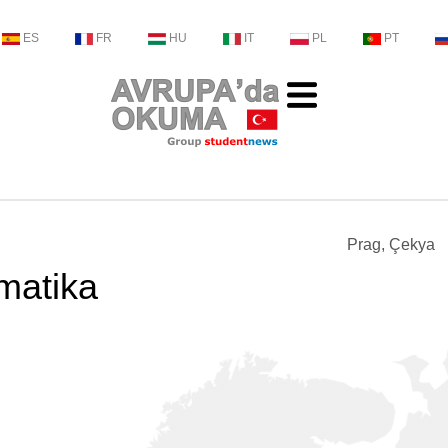
ES
FR
HU
IT
PL
PT
Prag, Çekya
matika