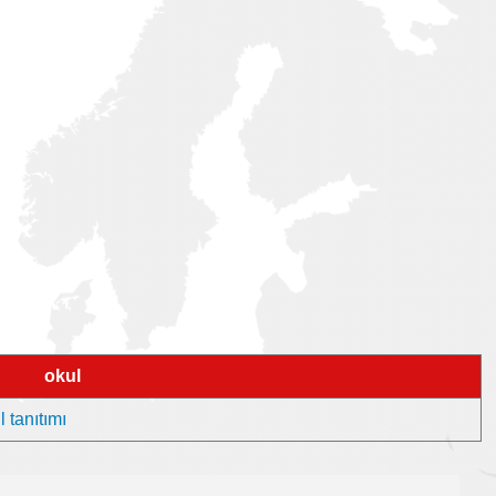
okul
 tanıtımı