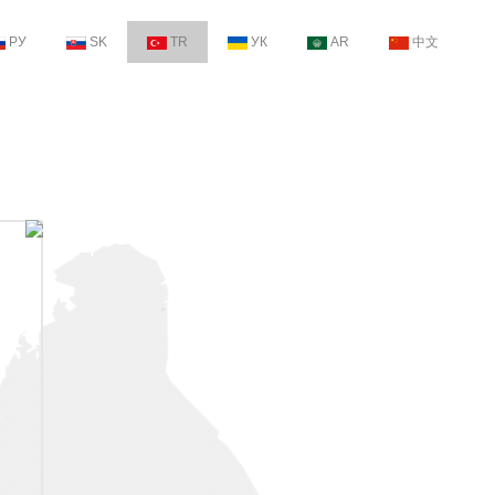
РУ
SK
TR
УК
AR
中文