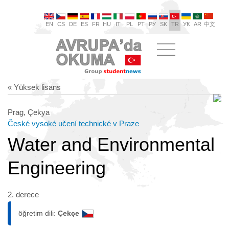
EN
CS
DE
ES
FR
HU
IT
PL
PT
РУ
SK
TR
УК
AR
中文
« Yüksek lisans
Prag, Çekya
České vysoké učení technické v Praze
Water and Environmental
Engineering
2. derece
öğretim dili:
Çekçe