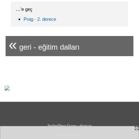
…’e geç
Prag - 2. derece
«
geri - eğitim dalları
StudentNews Group - about us
Privacy Policy