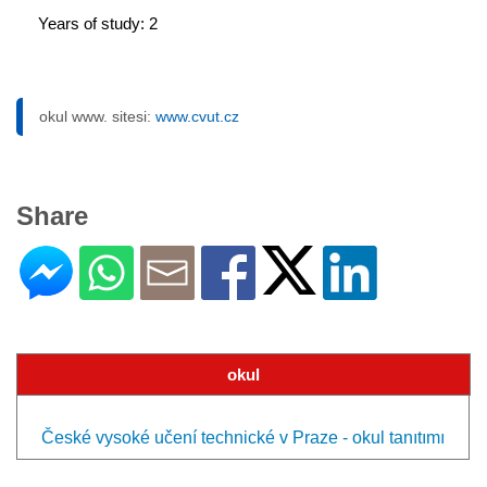
Years of study: 2
okul www. sitesi:
www.cvut.cz
Share
okul
České vysoké učení technické v Praze - okul tanıtımı