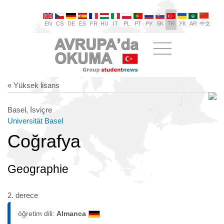
EN
CS
DE
ES
FR
HU
IT
PL
PT
РУ
SK
TR
УК
AR
中文
« Yüksek lisans
Basel, İsviçre
Universität Basel
Coğrafya
Geographie
2. derece
öğretim dili:
Almanca