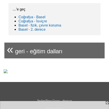
…’e geç
Coğrafya - Basel
Coğrafya - İsviçre
Basel - fizik, çevre koruma
Basel - 2. derece
«
geri - eğitim dalları
StudentNews Group - about us
Privacy Policy