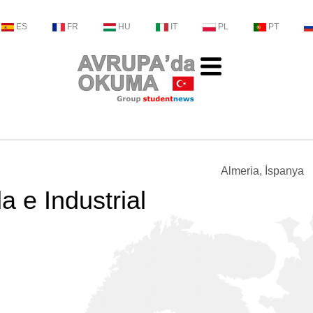
ES
FR
HU
IT
PL
PT
Almeria, İspanya
 e Industrial