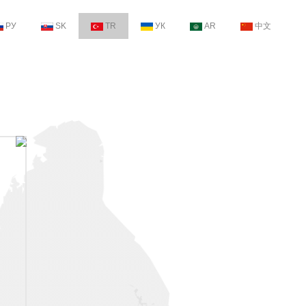
РУ
SK
TR
УК
AR
中文