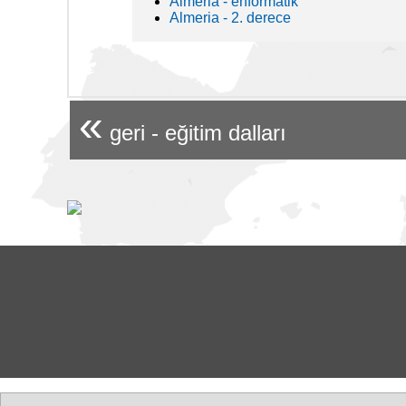
Almeria - enformatik
Almeria - 2. derece
«
geri - eğitim dalları