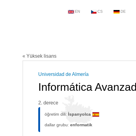
EN
CS
DE
« Yüksek lisans
Universidad de Almería
Informática Avanzada
2. derece
öğretim dili:
İspanyolca
dallar grubu:
enformatik