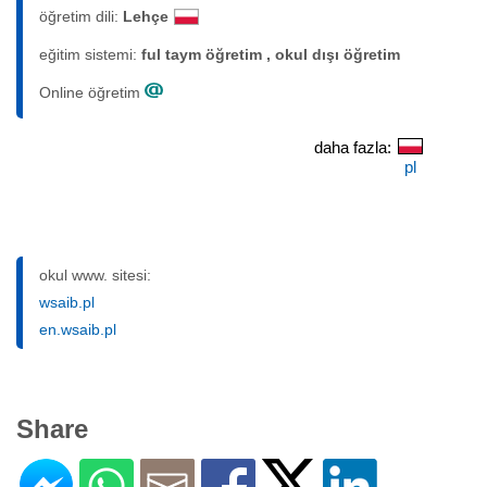
öğretim dili:
Lehçe
eğitim sistemi:
ful taym öğretim , okul dışı öğretim
Online öğretim
daha fazla:
pl
okul www. sitesi:
wsaib.pl
en.wsaib.pl
Share